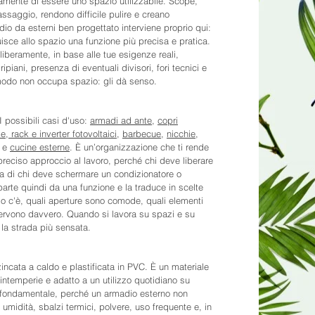
amente di essere uno spazio utilizzabile. Scope,
passaggio, rendono difficile pulire e creano
io da esterni ben progettato interviene proprio qui:
uisce allo spazio una funzione più precisa e pratica.
liberamente, in base alle tue esigenze reali,
ipiani, presenza di eventuali divisori, fori tecnici e
 modo non occupa spazio: gli dà senso.
I possibili casi d'uso:
armadi ad ante
,
copri
ie, rack e inverter fotovoltaici
,
barbecue
,
nicchie
,
e
cucine esterne
. È un’organizzazione che ti rende
preciso approccio al lavoro, perché chi deve liberare
a di chi deve schermare un condizionatore o
arte quindi da una funzione e la traduce in scelte
io c'è, quali aperture sono comode, quali elementi
 servono davvero. Quando si lavora su spazi e su
 la strada più sensata.
zincata a caldo e plastificata in PVC. È un materiale
intemperie e adatto a un utilizzo quotidiano su
nto fondamentale, perché un armadio esterno non
 umidità, sbalzi termici, polvere, uso frequente e, in