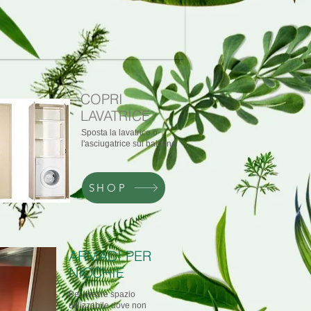
COPRI
LAVATRICE
Sposta la lavatrice o
l'asciugatrice sul balcone
SHOP
ARMADI PER
NICCHIE
Per creare spazio
utilizzabile dove non