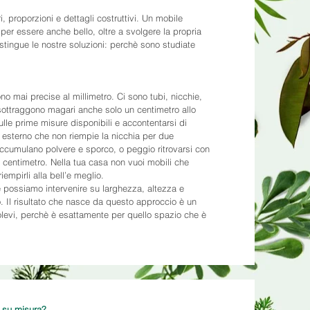
i, proporzioni e dettagli costruttivi. Un mobile
per essere anche bello, oltre a svolgere la propria
tingue le nostre soluzioni: perchè sono studiate
no mai precise al millimetro. Ci sono tubi, nicchie,
 sottraggono magari anche solo un centimetro allo
lle prime misure disponibili e accontentarsi di
a esterno che non riempie la nicchia per due
ccumulano polvere e sporco, o peggio ritrovarsi con
n centimetro. Nella tua casa non vuoi mobili che
iempirli alla bell’e meglio.
e possiamo intervenire su larghezza, altezza e
o. Il risultato che nasce da questo approccio è un
olevi, perchè è esattamente per quello spazio che è
o su misura?