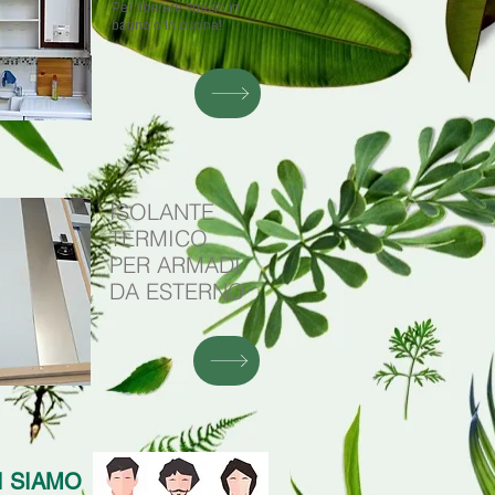
Per liberare spazio in
bagno o in cucina!
ISOLANTE
TERMICO
PER ARMADI
DA ESTERNO
I SIAMO