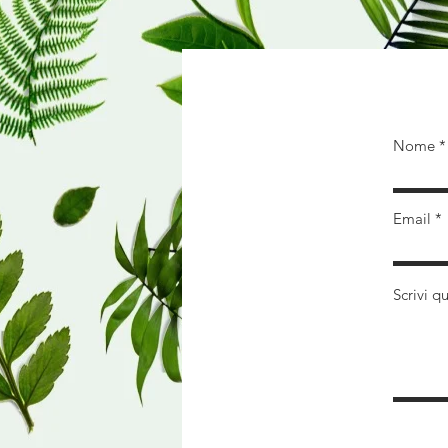
Cont
Nome
Email
Scrivi q