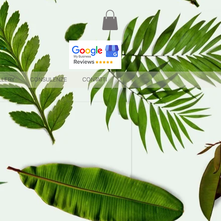
.
..
LLERY
CONSULENZE
CONTATTI