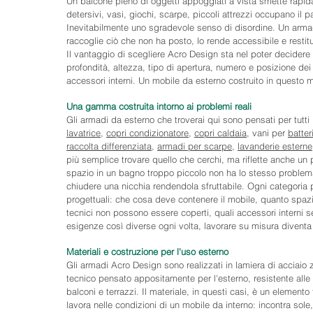
Un balcone pieno di oggetti appoggiati a vista smette rapid
detersivi, vasi, giochi, scarpe, piccoli attrezzi occupano il 
Inevitabilmente uno sgradevole senso di disordine. Un armad
raccoglie ciò che non ha posto, lo rende accessibile e restit
Il vantaggio di scegliere Acro Design sta nel poter decidere 
profondità, altezza, tipo di apertura, numero e posizione dei r
accessori interni. Un mobile da esterno costruito in questo
Una gamma costruita intorno ai problemi reali
Gli armadi da esterno che troverai qui sono pensati per tutti 
lavatrice
,
copri condizionatore
,
copri caldaia
, vani per
batter
raccolta differenziata
,
armadi per scarpe
,
lavanderie esterne
più semplice trovare quello che cerchi, ma riflette anche un 
spazio in un bagno troppo piccolo non ha lo stesso problem
chiudere una nicchia rendendola sfruttabile. Ogni categoria p
progettuali: che cosa deve contenere il mobile, quanto spaz
tecnici non possono essere coperti, quali accessori interni
esigenze così diverse ogni volta, lavorare su misura diventa
Materiali e costruzione per l'uso esterno
Gli armadi Acro Design sono realizzati in lamiera di acciaio 
tecnico pensato appositamente per l'esterno, resistente alle 
balconi e terrazzi. Il materiale, in questi casi, è un eleme
lavora nelle condizioni di un mobile da interno: incontra sole,