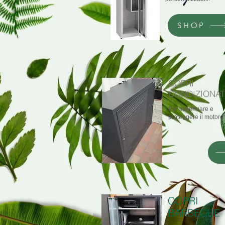
SHOP
COPRI
CONDIZIONA
Per schermare e
proteggere il motore!
COPRI
BARBECUE