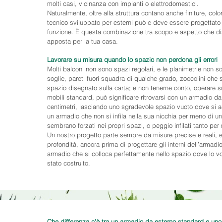
molti casi, vicinanza con impianti o elettrodomestici.
Naturalmente, oltre alla struttura contano anche finiture, color
tecnico sviluppato per esterni può e deve essere progettato 
funzione. È questa combinazione tra scopo e aspetto che dis
apposta per la tua casa.
Lavorare su misura quando lo spazio non perdona gli errori
Molti balconi non sono spazi regolari, e le planimetrie non so
soglie, pareti fuori squadra di qualche grado, zoccolini che
spazio disegnato sulla carta; e non tenerne conto, operare su
mobili standard, può significare ritrovarsi con un armadio d
centimetri, lasciando uno sgradevole spazio vuoto dove si a
un armadio che non si infila nella sua nicchia per meno di u
sembrano forzati nei propri spazi, o peggio infilati tanto per r
Un nostro progetto parte sempre da misure precise e reali
, 
profondità, ancora prima di progettare gli interni dell’armadi
armadio che si colloca perfettamente nello spazio dove lo v
stato costruito.
Che differenza c'è tra un armadio da esterno standard e un