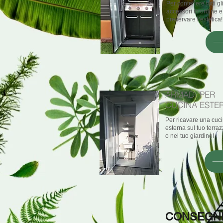
Per contenere tutti gl
accessori in ordine e
preservare l’estetica!
ARMADI PER
CUCINA ESTE
Per ricavare una cuc
esterna sul tuo terra
o nel tuo giardino!
CONSEGNIA