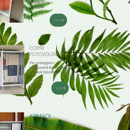
credevi fosse
possibile!
COPRI
FOTOVOLTAICI
Per proteggere i
componenti tecnici degli
impianti fotovoltaici!
ARMADI
LAVANDERIA