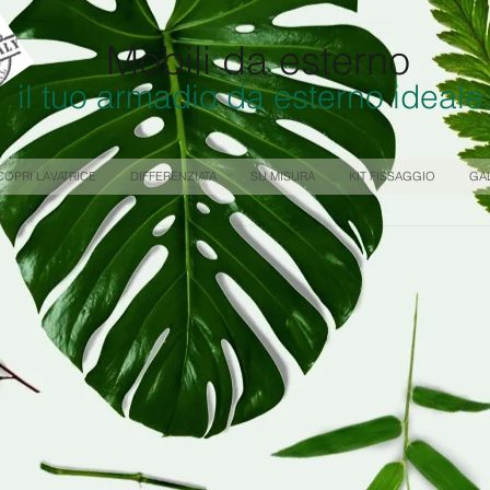
Mobili da esterno
il tuo armadio da esterno ideale
COPRI LAVATRICE
DIFFERENZIATA
SU MISURA
KIT FISSAGGIO
GA