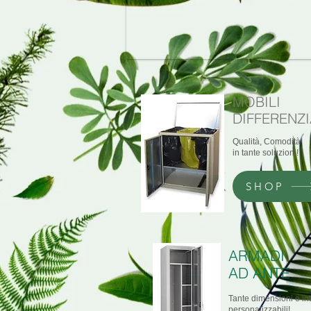
MOBILI
DIFFERENZI
Qualità, Comodità
in tante soluzioni!
SHOP
ARMADI
AD ANTE
Tante dimensioni e int
personalizzabili!