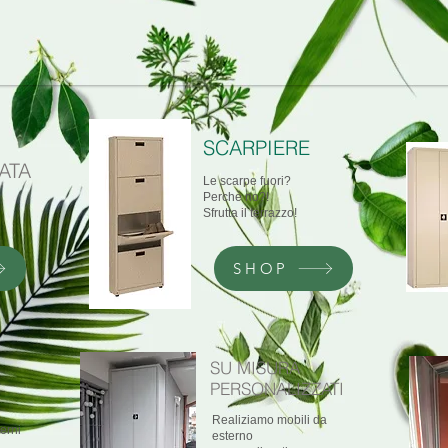
SCARPIERE
ATA
Le scarpe fuori?
Perchè no?!
Sfrutta il terrazzo!
SHOP
SU
MISURA
PERSONALIZZATI
Realiziamo mobili da
erni
esterno