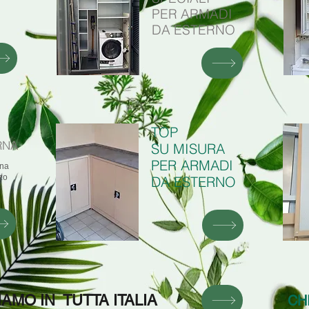
i
PER ARMADI
DA ESTERNO
TOP
RNA
SU MISURA
PER ARMADI
ina
zzo
DA ESTERNO
MO IN TUTTA ITALIA
CH