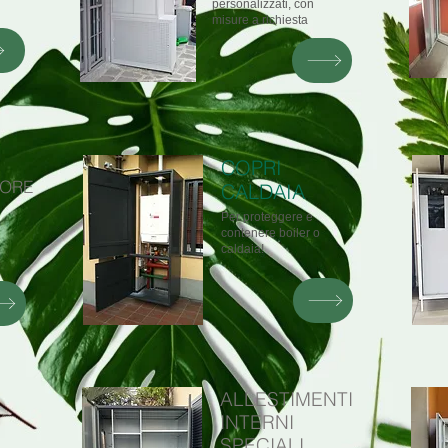
personalizzati, con
misure a richiesta
COPRI
TORE
CALDAIA
Per proteggere e
contenere boiler o
caldaia!
ALLESTIMENTI
INTERNI
SPECIALI