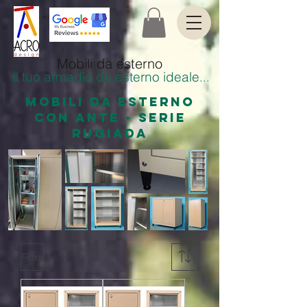
Mobili da esterno
il tuo armadio da esterno ideale
.
..
MOBILI DA ESTERNO
CON ANTE - SERIE
RUGIADA
Filtra