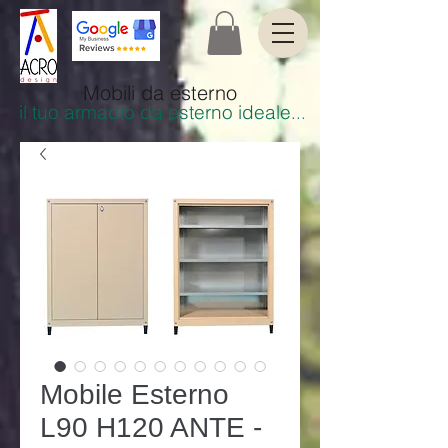
Mobili da esterno
il tuo armadio da esterno ideale
.
..
Mobile Esterno
L90 H120 ANTE -