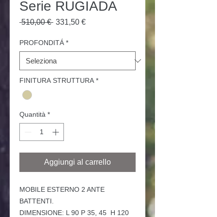
Serie RUGIADA
Prezzo
Prezzo
 510,00 € 
331,50 €
regolare
scontato
PROFONDITÁ
*
FINITURA STRUTTURA
*
Quantità
*
Aggiungi al carrello
MOBILE
ESTERNO 2 ANTE
BATTENTI.
DIMENSIONE: L 90 P 35, 45 H 120