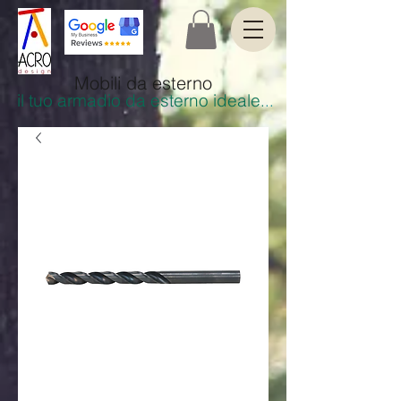
Mobili da esterno
il tuo armadio da esterno ideale
.
..