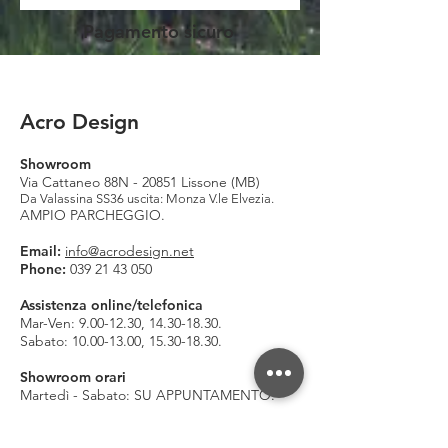
Pagamento sicuro
Acro Design
Showroom
Via Cattaneo 88N - 20851 Lissone (MB)
Da Valassina SS36 uscita: Monza V.le Elvezia.
AMPIO PARCHEGGIO.
Email:
info@acrodesign.net
Phone:
039 21 43 050
Assistenza online/telefonica
Mar-Ven:
9.00-12.30
,
14.30-18.30
.
Sabato:
10.00-13.00
,
15.30-18.30
.
Showroom orari
Martedì - Sabato: SU APPUNTAMENTO.