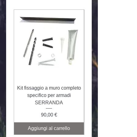
Kit fissaggio a muro completo
Kit fissaggio multiplo 
specifico per armadi
specifico per arma
SERRANDA
Prezzo
90,00 €
Aggiungi al carrello