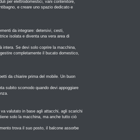
i per elettrodomestici, vani contenitore,
 antibagno, e creare uno spazio dedicato e
menti da integrare: detersivi, cesti,
trice isolata e diventa una vera area di
à intera. Se devi solo coprire la macchina,
 gestire completamente il bucato domestico,
petti da chiarire prima del mobile. Un buon
venta subito scomodo quando devi appoggiare
enza.
va valutato in base agli attacchi, agli scarichi
ontiene solo la macchina, ma anche tutto ciò
emento trova il suo posto, il balcone assorbe