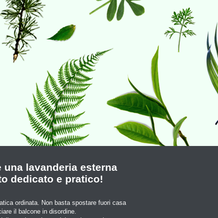
e una lavanderia esterna
to dedicato e pratico!
ratica ordinata. Non basta spostare fuori casa
re il balcone in disordine.