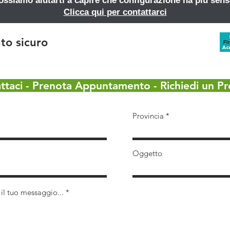
ossiamo aiutarti a capire che configurazione ha più sens
Clicca qui per contattarci
o sicuro
ttaci - Prenota Appuntamento - Richiedi un Pr
Provincia
Oggetto
 il tuo messaggio...