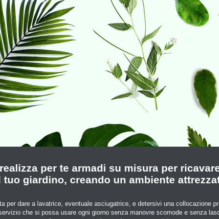
realizza per te armadi su misura per ricavar
l tuo giardino, creando un ambiente attrezza
a per dare a lavatrice, eventuale asciugatrice, e detersivi una collocazione p
servizio che si possa usare ogni giorno senza manovre scomode e senza lascia