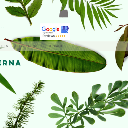
.
..
LLERY
CONSULENZE
CONTATTI
ERNA