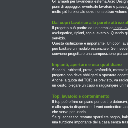
Gli armadi per lavanderia esterna Acro Design
piani di appoggio, eventuale lavatoio e passagg
molto più funzionale dove non sottrae volume 
Dal copri lavatrice alla parete attrezza
Il progetto può partire da un semplice
copri lav
asciugatrice, ripiani, top e lavatoio. Quando 
servizio.
Questa distinzione è importante. Un copri lava
può bastare un modulo essenziale. Se invece v
conviene progettare una composizione più co
Impianti, aperture e uso quotidiano
Scarichi, rubinetti, prese, profondità, messa i
progetto non deve obbligarti a spostare oggett
Anche la quota del
TOP
, se previsto, va rag
un cesto, piegare un capo o raggiungere un fl
Top, lavatoio e contenimento
Il top può offrire un piano per cesti e detersiv
e allo spazio disponibile. I vani contenitore 
che serve per usarla.
Se gli accessori restano sparsi tra bagno, bal
una funzione importante della casa senza tras