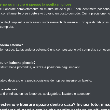
terna su misura è spesso la scelta migliore
n cui operare completamente su misura incide di più. Pochi centimetri possono 
tra correttamente o se i detersivi trovano un posto comodo. Qui la precisione no
ne degli impianti e indicazioni sugli elementi da inserire. Con questi dati p
 completa.
anderia esterna?
rodomestico. La lavanderia esterna è una composizione più completa, con event
 su un balcone piccolo?
frutti bene profondità, altezza e posizione degli impianti.
atoio dedicato o la predisposizione del top per inserire un lavello.
ria esterna?
nti e indicazioni su lavatrice, asciugatrice, lavatoio e accessori.
l’esterno e liberare spazio dentro casa? Inviaci foto, misu