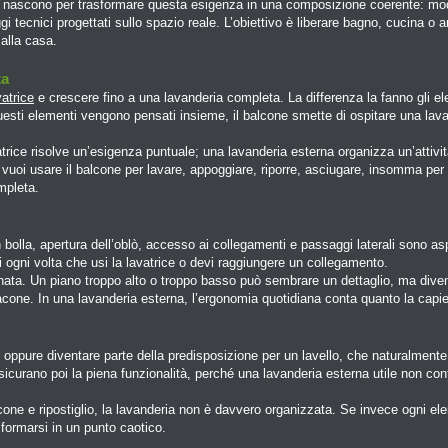
 nascono per trasformare questa esigenza in una composizione coerente: modul
i tecnici progettati sullo spazio reale. L’obiettivo è liberare bagno, cucina o
alla casa.
ta
atrice
e crescere fino a una lavanderia completa. La differenza la fanno gli ele
questi elementi vengono pensati insieme, il balcone smette di ospitare una lava
trice risolve un’esigenza puntuale; una lavanderia esterna organizza un’attivit
uoi usare il balcone per lavare, appoggiare, riporre, asciugare, insomma per
mpleta.
n bolla, apertura dell’oblò, accesso ai collegamenti e passaggi laterali sono as
i ogni volta che usi la lavatrice o devi raggiungere un collegamento.
ionata. Un piano troppo alto o troppo basso può sembrare un dettaglio, ma di
acone. In una lavanderia esterna, l’ergonomia quotidiana conta quanto la capi
i, oppure diventare parte della predisposizione per un lavello, che naturalmente 
assicurano poi la piena funzionalità, perché una lavanderia esterna utile non c
cone e ripostiglio, la lavanderia non è davvero organizzata. Se invece ogni el
formarsi in un punto caotico.