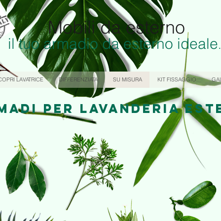
Mobili da esterno
il tuo armadio da esterno ideale
COPRI LAVATRICE
DIFFERENZIATA
SU MISURA
KIT FISSAGGIO
GA
MADI PER LAVANDERIA EST