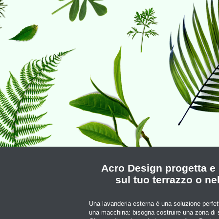
Acro Design progetta e 
sul tuo terrazzo o ne
Una lavanderia esterna è una soluzione perfett
una macchina: bisogna costruire una zona di 