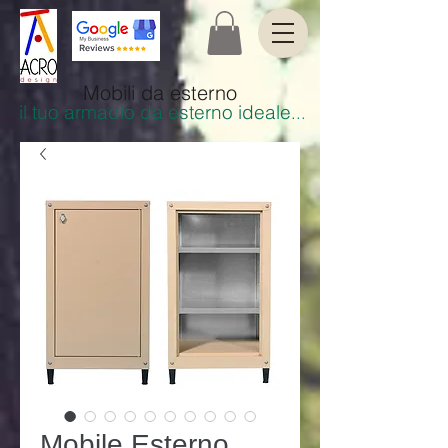
Mobili da esterno
il tuo armadio da esterno ideale
.
..
Mobile Esterno