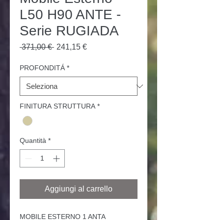
L50 H90 ANTE -
Serie RUGIADA
Prezzo
Prezzo
 371,00 € 
241,15 €
regolare
scontato
PROFONDITÁ
*
FINITURA STRUTTURA
*
Quantità
*
Aggiungi al carrello
MOBILE
ESTERNO 1 ANTA