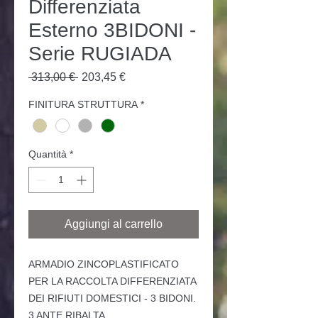
Differenziata
Esterno 3BIDONI -
Serie RUGIADA
Prezzo
Prezzo
 313,00 € 
203,45 €
regolare
scontato
FINITURA STRUTTURA
*
Quantità
*
Aggiungi al carrello
ARMADIO ZINCOPLASTIFICATO
PER LA RACCOLTA DIFFERENZIATA
DEI RIFIUTI DOMESTICI - 3 BIDONI.
3 ANTE RIBALTA.