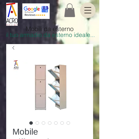
Mobili da esterno
il tuo armadio da esterno ideale
.
..
Mobile