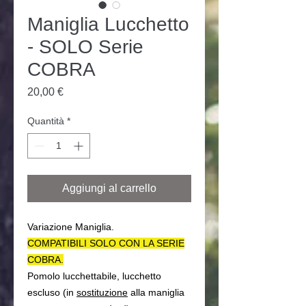
Maniglia Lucchetto
- SOLO Serie
COBRA
Prezzo
20,00 €
Quantità
*
Aggiungi al carrello
Variazione Maniglia.
COMPATIBILI SOLO CON LA SERIE
COBRA.
Pomolo lucchettabile, lucchetto
escluso (in
sostituzione
alla maniglia