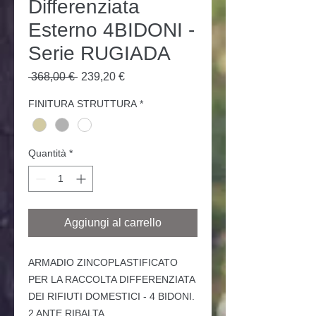
Differenziata
Esterno 4BIDONI -
Serie RUGIADA
Prezzo
Prezzo
 368,00 € 
239,20 €
regolare
scontato
FINITURA STRUTTURA
*
Quantità
*
Aggiungi al carrello
ARMADIO ZINCOPLASTIFICATO
PER LA RACCOLTA DIFFERENZIATA
DEI RIFIUTI DOMESTICI - 4 BIDONI.
2 ANTE RIBALTA.