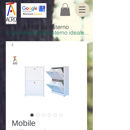
Mobili da esterno
il tuo armadio da esterno ideale
.
..
Mobile