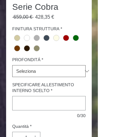
Serie Cobra
Prezzo
Prezzo
 659,00 € 
428,35 €
regolare
scontato
FINITURA STRUTTURA
*
PROFONDITÁ
*
SPECIFICARE ALLESTIMENTO
INTERNO SCELTO
*
0/30
Quantità
*