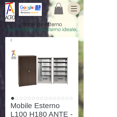
Mobili da esterno
il tuo armadio da esterno ideale
.
..
Mobile Esterno
L100 H180 ANTE -