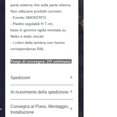
parte esterna che sulla parte interna.
Non utilizzare prodotti corrosivi.
- Fornito SMONTATO.
- Piedini regolabili H 7 cm,
base in gomma rigida montata su
filetto e dado zincati.
- I colori della lamiera non hanno
corrispondenze RAL.
.
Tempi di consegna: 2/3 settimane.
Spedizioni
Prezzo del trasporto in Italia, isole escluse:
Al ricevimento della spedizione
€ 60,00 livello STRADA. Le nostre
spedizioni sono effettuate da un
trasportatore specializzato nella consegna
All'atto del ricevimento della spedizione, in
di mobili. Preavviso telefonico
Consegna al Piano, Montaggio,
caso di evidente danneggiamento o se si
compreso. Sabato e domenica
sospetta danneggiamento all'interno, il
Installazione
esclusi. Tempi di consegna dal ritiro: 7/15
destinatario può: