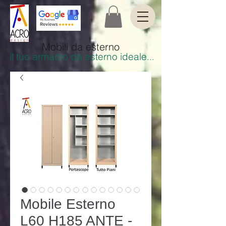
Mobili da esterno
il tuo armadio da esterno ideale
.
..
Mobile Esterno
L60 H185 ANTE -