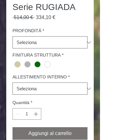
Serie RUGIADA
Prezzo
Prezzo
 514,00 € 
334,10 €
regolare
scontato
PROFONDITÁ
*
FINITURA STRUTTURA
*
ALLESTIMENTO INTERNO
*
Quantità
*
Aggiungi al carrello