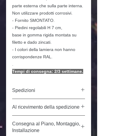
parte esterna che sulla parte interna.
Non utilizzare prodotti corrosivi.
- Fornito SMONTATO.
- Piedini regolabili H 7 cm,
base in gomma rigida montata su
filetto e dado zincati.
- I colori della lamiera non hanno
corrispondenze RAL.
.
Tempi di consegna: 2/3 settimane.
Spedizioni
Prezzo del trasporto in Italia, isole escluse:
Al ricevimento della spedizione
€ 60,00 livello STRADA. Le nostre
spedizioni sono effettuate da un
trasportatore specializzato nella consegna
All'atto del ricevimento della spedizione, in
di mobili. Preavviso telefonico
Consegna al Piano, Montaggio,
caso di evidente danneggiamento o se si
compreso. Sabato e domenica
sospetta danneggiamento all'interno, il
Installazione
esclusi. Tempi di consegna dal ritiro: 7/15
destinatario può: