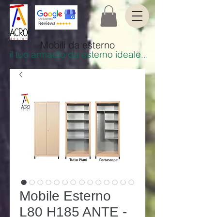
Mobili da esterno
il tuo armadio da esterno ideale
.
..
Mobile Esterno
L80 H185 ANTE -