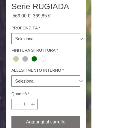
Serie RUGIADA
Prezzo
Prezzo
 569,00 € 
369,85 €
regolare
scontato
PROFONDITÁ
*
FINITURA STRUTTURA
*
ALLESTIMENTO INTERNO
*
Quantità
*
Aggiungi al carrello