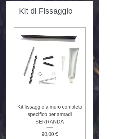
Kit di Fissaggio
Kit fissaggio a muro completo
Kit fissaggio multiplo 
specifico per armadi
specifico per arma
SERRANDA
Prezzo
90,00 €