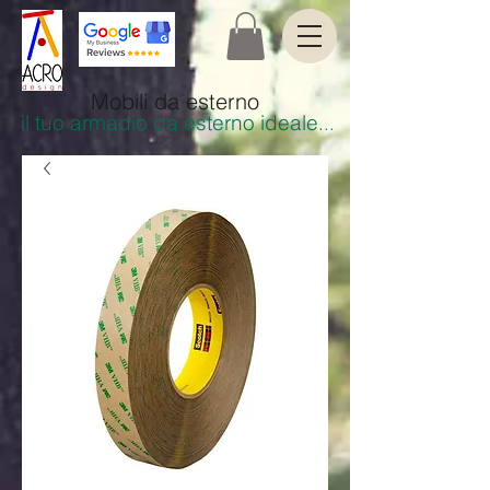
Mobili da esterno
il tuo armadio da esterno ideale
.
..