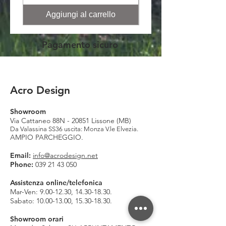
Aggiungi al carrello
Pagamento sicuro
Acro Design
Showroom
Via Cattaneo 88N - 20851 Lissone (MB)
Da Valassina SS36 uscita: Monza V.le Elvezia.
AMPIO PARCHEGGIO.
Email:
info@acrodesign.net
Phone:
039 21 43 050
Assistenza online/telefonica
Mar-Ven:
9.00-12.30
,
14.30-18.30
.
Sabato:
10.00-13.00
,
15.30-18.30
.
Showroom orari