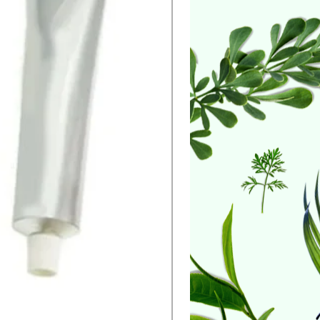
essuna di queste operazioni alla
ggiato, non si avrà diritto a nessun
o in grado di rivalerci sul corriere in
e la consegna di una nuova fornitura
arico.
i vanno sollevate immediatamente in
re e ad Acro Design, al momento della
l prodotto si considera correttamente
sia sarà esclusivamente competente il
acoltà dell’azienda di aderire ad ogni
econdo la legge processuale .
to corrisponde all'accettazione e alla
ificato in questo documento.
 una copia del documento di trasporto
rmato come indicato sopra, senza questo
grado di rivalerci sul corriere in alcun