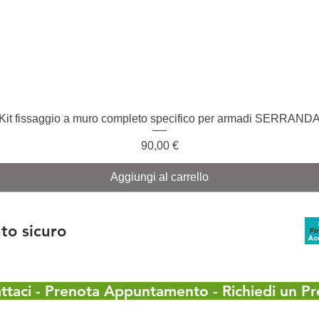
Vista rapida
Kit fissaggio a muro completo specifico per armadi SERRAND
Prezzo
90,00 €
Aggiungi al carrello
o sicuro
ttaci - Prenota Appuntamento - Richiedi un Pr