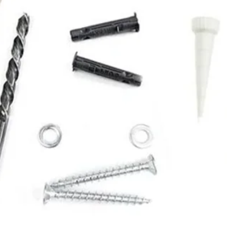
.Se non verrà eseguita n
ricezione del collo danne
rimborso poiché non sarem
alcun modo e l'acquisto 
sarà a vostro completo c
.Eventuali contestazion
presenza del trasportato
consegna, diversamente i
consegnato.
.Per qualsiasi controver
Foro di Monza, ferma la f
altro Foro competente s
.Il versamento dell'accon
conferma di quanto spec
.Richiedete e conservate
che avete compilato e fi
documento non saremo in 
modo.