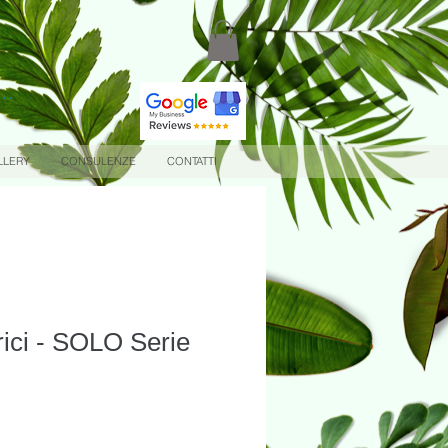
.
..
LLERY
CONSULENZE
CONTATTI
drici - SOLO Serie
rezzo
ontato