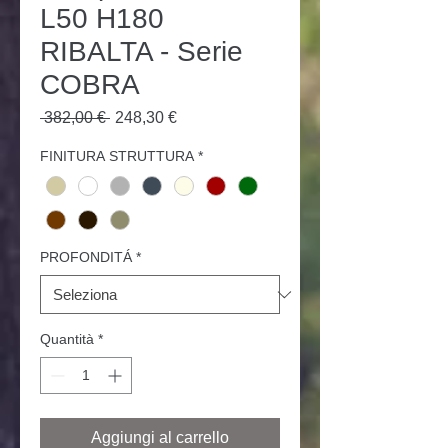
L50 H180
RIBALTA - Serie
COBRA
Prezzo
Prezzo
 382,00 € 
248,30 €
regolare
scontato
FINITURA STRUTTURA
*
PROFONDITÁ
*
Quantità
*
Aggiungi al carrello