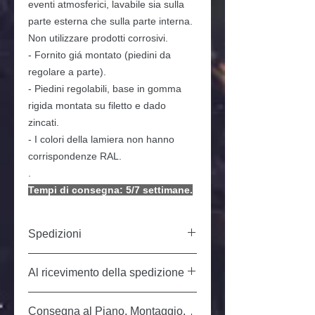
eventi atmosferici, lavabile sia sulla
parte esterna che sulla parte interna.
Non utilizzare prodotti corrosivi.
- Fornito giá montato (piedini da
regolare a parte).
- Piedini regolabili, base in gomma
rigida montata su filetto e dado
zincati.
- I colori della lamiera non hanno
corrispondenze RAL.
.
Tempi di consegna: 5/7 settimane.
Spedizioni
Prezzo del trasporto in Italia, isole escluse:
Al ricevimento della spedizione
€ 60,00 livello STRADA. Le nostre
spedizioni sono effettuate da un
trasportatore specializzato nella consegna
All'atto del ricevimento della spedizione, in
di mobili. Preavviso telefonico
Consegna al Piano, Montaggio,
caso di evidente danneggiamento o se si