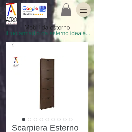
Mobili da esterno
il tuo armadio da esterno ideale
.
..
Scarpiera Esterno